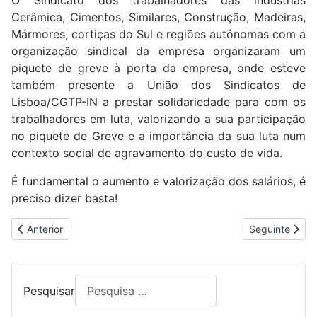
O Sindicato dos trabalhadores das indústrias
Cerâmica, Cimentos, Similares, Construção, Madeiras,
Mármores, cortiças do Sul e regiões autónomas com a
organização sindical da empresa organizaram um
piquete de greve à porta da empresa, onde esteve
também presente a União dos Sindicatos de
Lisboa/CGTP-IN a prestar solidariedade para com os
trabalhadores em luta, valorizando a sua participação
no piquete de Greve e a importância da sua luta num
contexto social de agravamento do custo de vida.
É fundamental o aumento e valorização dos salários, é
preciso dizer basta!
Artigo anterior: GREVE NA JANZ NO PRIMEIRO DIA DA SEMAN
Artigo segui
Anterior
Seguinte
Pesquisar