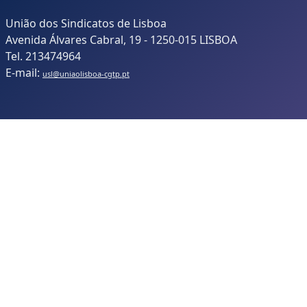
União dos Sindicatos de Lisboa
Avenida Álvares Cabral, 19 - 1250-015 LISBOA
Tel. 213474964
E-mail:
usl@uniaolisboa-cgtp.pt