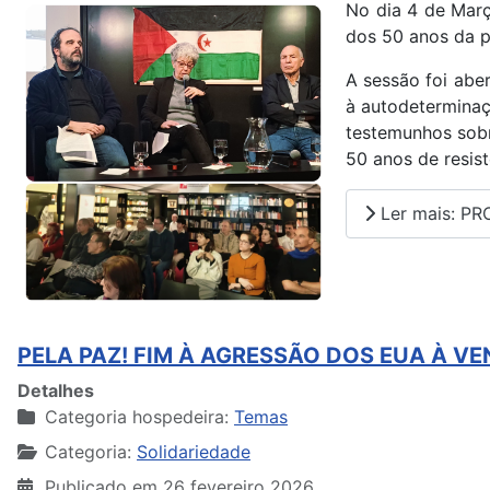
No dia 4 de Març
dos 50 anos da p
A sessão foi aber
à autodeterminaç
testemunhos sobr
50 anos de resis
Ler mais: P
PELA PAZ! FIM À AGRESSÃO DOS EUA À V
Detalhes
Categoria hospedeira:
Temas
Categoria:
Solidariedade
Publicado em 26 fevereiro 2026