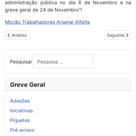
administração pública no dia 6 de Novembro e na
greve geral de 24 de Novembro”!
Moção Trabalhadores Arsenal Alfeite
Artigo anterior: ADESÃO DA TECNOVIA À GREVE GERAL
Artigo segu
Anterior
Seguinte
Pesquisar
Greve Geral
Adesões
Iniciativas
Piquetes
Pré-avisos