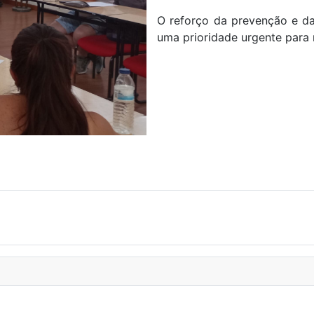
O reforço da prevenção e da 
uma prioridade urgente para m
NÇAS PROFISSIONAIS