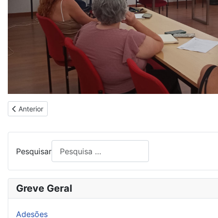
Artigo anterior: FORMAR PARA PREVENIR E IDENTIFICAR DOE
Anterior
Pesquisar
Greve Geral
Adesões