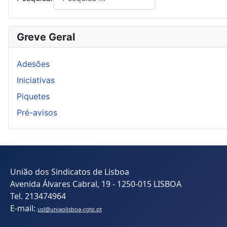
Greve Geral
Adesões
Iniciativas
Piquetes
Pré-avisos
União dos Sindicatos de Lisboa
Avenida Álvares Cabral, 19 - 1250-015 LISBOA
Tel. 213474964
E-mail:
usl@uniaolisboa-cgtp.pt