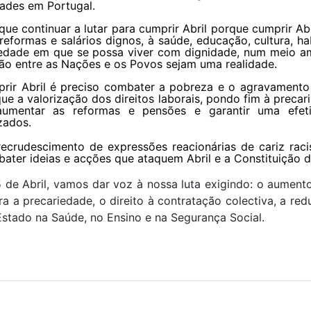
ades em Portugal.
 que continuar a lutar para cumprir Abril porque cumprir A
reformas e salários dignos, à saúde, educação, cultura, ha
edade em que se possa viver com dignidade, num meio am
o entre as Nações e os Povos sejam uma realidade.
rir Abril é preciso combater a pobreza e o agravamento
ue a valorização dos direitos laborais, pondo fim à precar
aumentar as reformas e pensões e garantir uma efeti
zados.
ecrudescimento de expressões reacionárias de cariz raci
ater ideias e acções que ataquem Abril e a Constituição d
e Abril, vamos dar voz à nossa luta exigindo: o aumento
a a precariedade, o direito à contratação colectiva, a re
Estado na Saúde, no Ensino e na Segurança Social.
 MARQUÊS DE POMBAL/ROSSIO