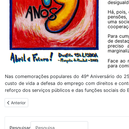
desiguald
Há, pois,
pensões, 
uma soci
cooperaçã
Para cump
de destaq
preciso 
marginali
Face ao r
para comb
Nas comemorações populares do 49º Aniversário do 25 d
custo de vida a defesa do emprego com direitos e contr
reforço dos serviços públicos e das funções sociais do 
Artigo anterior: DESFILE POPULAR DO 25 DE ABRIL - 15H00
Anterior
Pesquisar