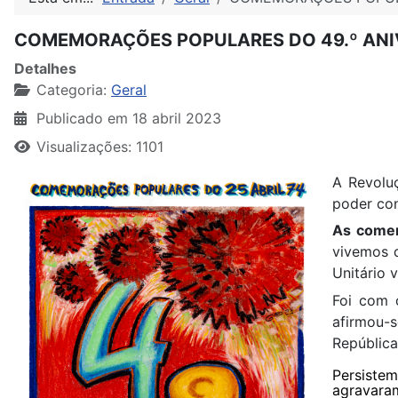
COMEMORAÇÕES POPULARES DO 49.º ANIV
Detalhes
Categoria:
Geral
Publicado em 18 abril 2023
Visualizações: 1101
A Revoluç
poder con
As comem
vivemos 
Unitário 
Foi com o
afirmou-
República
Persiste
agravara