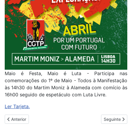
Maio é Festa, Maio é Luta - Participa nas
comemorações do 1º de Maio - Todos à Manifestação
às 14h30 do Martim Moniz à Alameda com comício às
16h00 seguido de espetáculo com Luta Livre.
Ler Tarjeta.
Artigo anterior: MAIO: CELEBRAÇÃO E LUTA POR MUDANÇA NA
Artigo seguin
Anterior
Seguinte