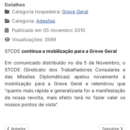
Detalhes
Categoria hospedeira:
Greve Geral
Categoria:
Adesões
Publicado em 05 novembro 2010
Visualizações: 3589
STCDE
continua a mobilização para a Greve Geral
Em comunicado distribuído no dia 5 de Novembro, o
STCDE (Sindicato dos Trabalhadores Consulares e
das Missões Diplomáticas) apelou novamente à
mobilização para a Greve Geral e relembrou que
“quanto mais rápida e generalizada for a manifestação
da nossa revolta, mais efeito terá no fazer valer os
nossos pontos de vista”.
Artigo anterior: TRABALHADORES DA CIMIANTO COM A GREVE
Artigo segui
Anterior
Seguinte