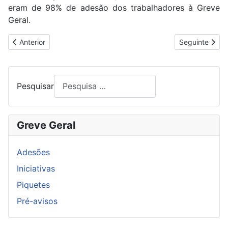
eram de 98% de adesão dos trabalhadores à Greve
Geral.
Artigo anterior: HOSPITAL DE SANTA MARIA COM 90% DE ADE
Artigo segui
Anterior
Seguinte
Pesquisar
Greve Geral
Adesões
Iniciativas
Piquetes
Pré-avisos