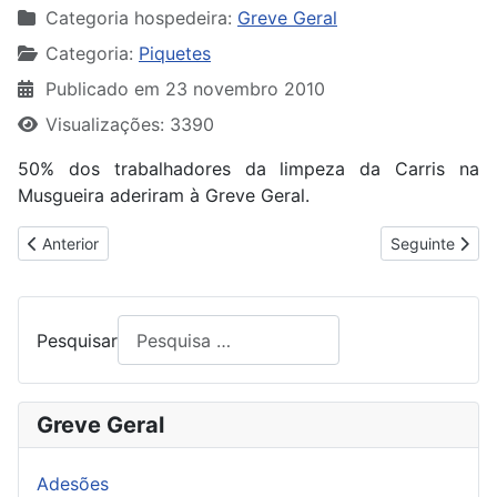
Categoria hospedeira:
Greve Geral
Categoria:
Piquetes
Publicado em 23 novembro 2010
Visualizações: 3390
50% dos trabalhadores da limpeza da Carris na
Musgueira aderiram à Greve Geral.
Artigo anterior: 68% DE ADESÃO NA SAICA
Artigo segui
Anterior
Seguinte
Pesquisar
Greve Geral
Adesões