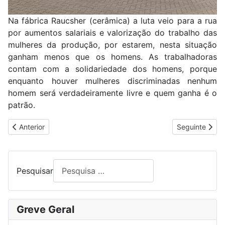
Na fábrica Raucsher (cerâmica) a luta veio para a rua
por aumentos salariais e valorização do trabalho das
mulheres da produção, por estarem, nesta situação
ganham menos que os homens. As trabalhadoras
contam com a solidariedade dos homens, porque
enquanto houver mulheres discriminadas nenhum
homem será verdadeiramente livre e quem ganha é o
patrão.
Artigo anterior: TRABALHADORES DA ACCENTURE EM LUTA P
Artigo segui
Anterior
Seguinte
Pesquisar
Greve Geral