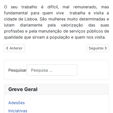
O seu trabalho é difícil, mal remunerado, mas
fundamental para quem vive
trabalha e visita a
cidade de Lisboa. São mulheres muito determinadas e
lutam diariamente pela valorização das suas
profissões e pela manutenção de serviços públicos de
qualidade que sirvam a população e quem nos visita.
Artigo anterior: 50 ANOS EM LIBERDADE DO DIA INTERNACIO
Artigo segui
Anterior
Seguinte
Pesquisar
Greve Geral
Adesões
Iniciativas