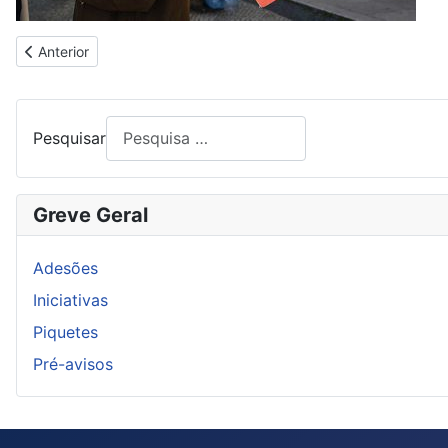
Artigo anterior: RECIPROCIDADE NO TRANSPORTE
Anterior
Pesquisar
Greve Geral
Adesões
Iniciativas
Piquetes
Pré-avisos