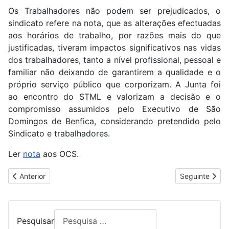
Os Trabalhadores não podem ser prejudicados, o
sindicato refere na nota, que as alterações efectuadas
aos horários de trabalho, por razões mais do que
justificadas, tiveram impactos significativos nas vidas
dos trabalhadores, tanto a nível profissional, pessoal e
familiar não deixando de garantirem a qualidade e o
próprio serviço público que corporizam. A Junta foi
ao encontro do STML e valorizam a decisão e o
compromisso assumidos pelo Executivo de São
Domingos de Benfica, considerando pretendido pelo
Sindicato e trabalhadores.
Ler
nota
aos OCS.
Artigo anterior: SALÁRIOS MAIS BAIXOS VALORIZADOS NA REN
Artigo seguin
Anterior
Seguinte
Pesquisar