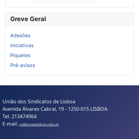
Greve Geral
Adesões
Iniciativas
Piquetes
Pré-avisos
União dos Sindicatos de Lisboa
Avenida Álvares Cabral, 19 - 1250-015 LISBOA
Tel. 213474964
E-mail:
usl@uniaolisboa-cgtp.pt