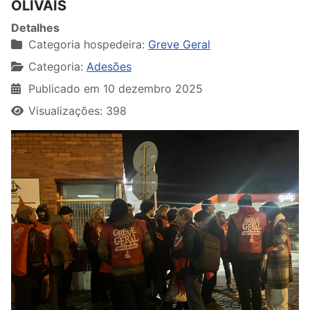
OLIVAIS
Detalhes
Categoria hospedeira:
Greve Geral
Categoria:
Adesões
Publicado em 10 dezembro 2025
Visualizações: 398