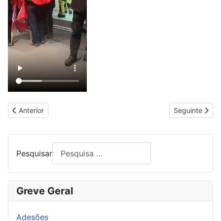
Artigo anterior: POSTO DE LIMPEZA DA JUNTA DE FREGUESI
Artigo segu
Anterior
Seguinte
Pesquisar
Greve Geral
Adesões