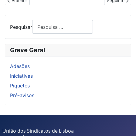
Artigo anterior: 80% DE ADESÃO DOS CANTONEIROS NO CE
Artigo segui
Anterior
Seguinte
Pesquisar
Greve Geral
Adesões
Iniciativas
Piquetes
Pré-avisos
União dos Sindicatos de Lisboa