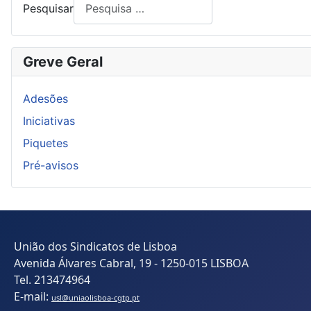
Pesquisar
Greve Geral
Adesões
Iniciativas
Piquetes
Pré-avisos
União dos Sindicatos de Lisboa
Avenida Álvares Cabral, 19 - 1250-015 LISBOA
Tel. 213474964
E-mail:
usl@uniaolisboa-cgtp.pt