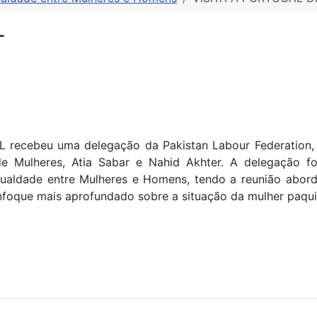
L
 recebeu uma delegação da Pakistan Labour Federation, co
e Mulheres, Atia Sabar e Nahid Akhter. A delegação fo
gualdade entre Mulheres e Homens, tendo a reunião aborda
foque mais aprofundado sobre a situação da mulher paqui
ACIONAL DA MULHER EM LISBOA