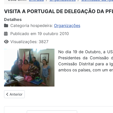
VISITA A PORTUGAL DE DELEGAÇÃO DA PF
Detalhes
Categoria hospedeira:
Organizações
Publicado em 19 outubro 2010
Visualizações: 3827
No dia 19 de Outubro, a USL
Presidentes da Comissão d
Comissão Distrital para a I
ambos os países, com um en
Artigo anterior: 4 MARÇO - COMEMORAÇÕES DO DIA INTERN
Anterior