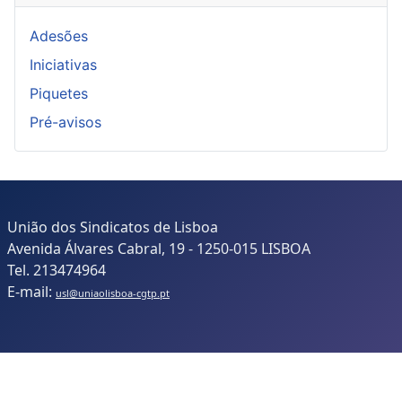
Adesões
Iniciativas
Piquetes
Pré-avisos
União dos Sindicatos de Lisboa
Avenida Álvares Cabral, 19 - 1250-015 LISBOA
Tel. 213474964
E-mail:
usl@uniaolisboa-cgtp.pt