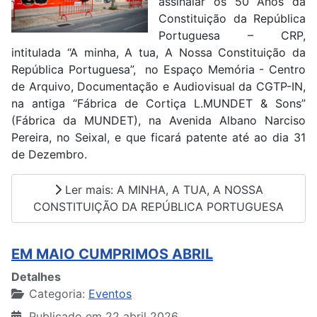
assinalar os 50 Anos da
Constituição da República
Portuguesa – CRP,
intitulada “A minha, A tua, A Nossa Constituição da
República Portuguesa”, no Espaço Memória - Centro
de Arquivo, Documentação e Audiovisual da CGTP-IN,
na antiga “Fábrica de Cortiça L.MUNDET & Sons”
(Fábrica da MUNDET), na Avenida Albano Narciso
Pereira, no Seixal, e que ficará patente até ao dia 31
de Dezembro.
Ler mais: A MINHA, A TUA, A NOSSA
CONSTITUIÇÃO DA REPÚBLICA PORTUGUESA
EM MAIO CUMPRIMOS ABRIL
Detalhes
Categoria:
Eventos
Publicado em 22 abril 2026