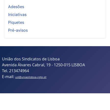
Adesões
Iniciativas
Piquetes
Pré-avisos
União dos Sindicatos de Lisboa
Avenida Álvares Cabral, 19 - 1250-015 LISBOA
Tel. 213474964
E-mail:
usl@uniaolisboa-cgtp.pt