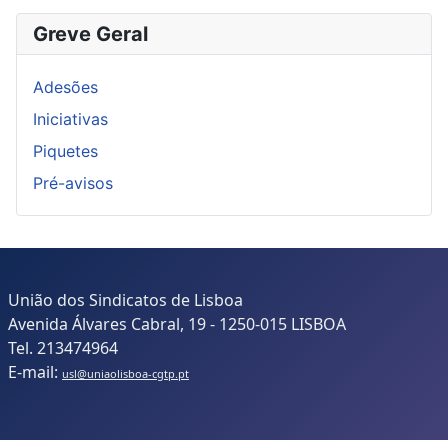
Greve Geral
Adesões
Iniciativas
Piquetes
Pré-avisos
União dos Sindicatos de Lisboa
Avenida Álvares Cabral, 19 - 1250-015 LISBOA
Tel. 213474964
E-mail:
usl@uniaolisboa-cgtp.pt