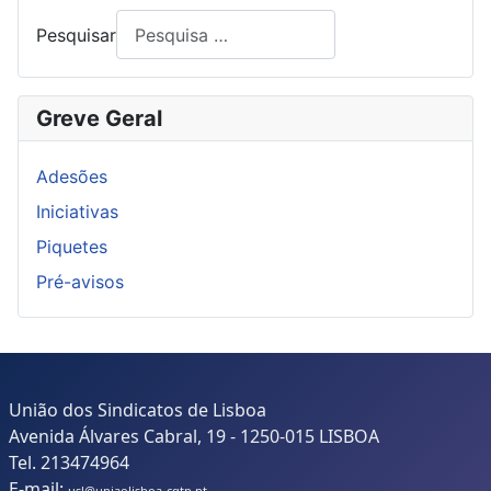
Pesquisar
Greve Geral
Adesões
Iniciativas
Piquetes
Pré-avisos
União dos Sindicatos de Lisboa
Avenida Álvares Cabral, 19 - 1250-015 LISBOA
Tel. 213474964
E-mail:
usl@uniaolisboa-cgtp.pt