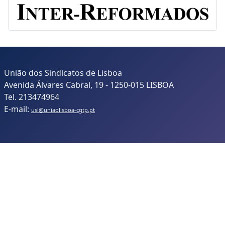
Inter-Reformados
União dos Sindicatos de Lisboa
Avenida Álvares Cabral, 19 - 1250-015 LISBOA
Tel. 213474964
E-mail:
usl@uniaolisboa-cgtp.pt