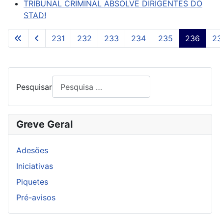
TRIBUNAL CRIMINAL ABSOLVE DIRIGENTES DO
STAD!
231
232
233
234
235
236
2
Pág. 236 de 261
Pesquisar
Greve Geral
Adesões
Iniciativas
Piquetes
Pré-avisos