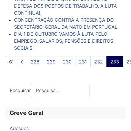
DEFESA DOS POSTOS DE TRABALHO, A LUTA
CONTINUA!
CONCENTRAÇÃO CONTRA A PRESENÇA DO
SECRETÁRIO-GERAL DA NATO EM PORTUGAL.
DIA 1 DE OUTUBRO VAMOS À LUTA PELO
EMPREGO, SALÁRIOS, PENSÕES E DIREITOS
SOCIAIS!
228
229
230
231
232
233
2
Pág. 233 de 261
Pesquisar
Greve Geral
Adesões