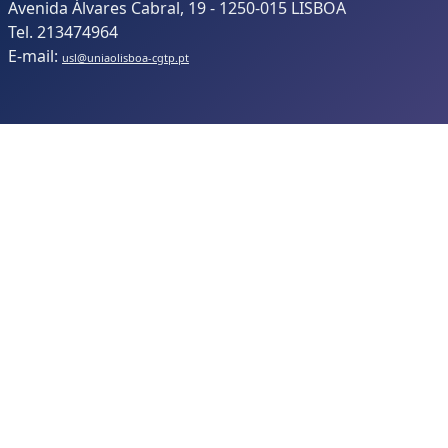
Avenida Álvares Cabral, 19 - 1250-015 LISBOA
Tel. 213474964
E-mail:
usl@uniaolisboa-cgtp.pt